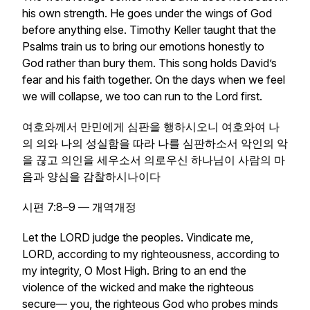
his own strength. He goes under the wings of God
before anything else. Timothy Keller taught that the
Psalms train us to bring our emotions honestly to
God rather than bury them. This song holds David’s
fear and his faith together. On the days when we feel
we will collapse, we too can run to the Lord first.
여호와께서 만민에게 심판을 행하시오니 여호와여 나
의 의와 나의 성실함을 따라 나를 심판하소서 악인의 악
을 끊고 의인을 세우소서 의로우신 하나님이 사람의 마
음과 양심을 감찰하시나이다
시편 7:8–9 — 개역개정
Let the LORD judge the peoples. Vindicate me,
LORD, according to my righteousness, according to
my integrity, O Most High. Bring to an end the
violence of the wicked and make the righteous
secure— you, the righteous God who probes minds