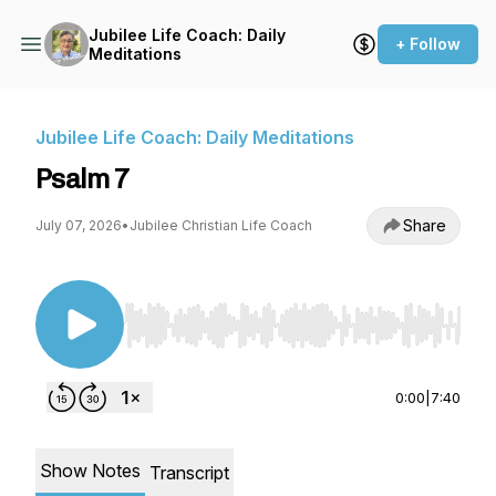
Jubilee Life Coach: Daily
+ Follow
Meditations
Jubilee Life Coach: Daily Meditations
Psalm 7
Share
July 07, 2026
•
Jubilee Christian Life Coach
Use Left/Right to seek, Home/End to jump to st
0:00
|
7:40
Show Notes
Transcript