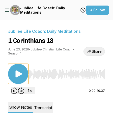
Jubilee Life Coach: Daily
+ Follow
Meditations
Jubilee Life Coach: Daily Meditations
1 Corinthians 13
June 23, 2026
•
Jubilee Christian Life Coach
•
Share
Season 1
Use Left/Right to seek, Home/End to jump to st
0:00
|
10:37
Show Notes
Transcript