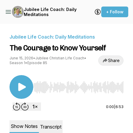
Jubilee Life Coach: Daily
+ Follow
Meditations
Jubilee Life Coach: Daily Meditations
The Courage to Know Yourself
June 15, 2026
•
Jubilee Christian Life Coach
•
Share
Season 1
•
Episode 85
Use Left/Right to seek, Home/End to jump to st
0:00
|
6:53
Show Notes
Transcript